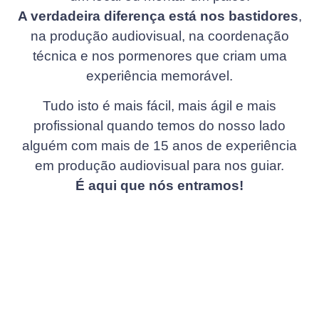
A verdadeira diferença está nos bastidores
,
na produção audiovisual, na coordenação
técnica e nos pormenores que criam uma
experiência memorável.
Tudo isto é mais fácil, mais ágil e mais
profissional quando temos do nosso lado
alguém com mais de 15 anos de experiência
em produção audiovisual para nos guiar.
É aqui que nós entramos!
Este
infográfico gratuito
é precisamente
isso.
Um
guia prático que apresenta 10 passos
essenciais
para garantir que o seu evento
decorre sem falhas, com impacto e com a